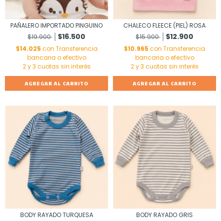
PAÑALERO IMPORTADO PINGUINO
CHALECO FLEECE (PIEL) ROSA
$16.500
$12.900
$19.900
$15.900
$14.025
con
Transferencia
$10.965
con
Transferencia
bancaria o efectivo
bancaria o efectivo
AGREGAR AL CARRITO
AGREGAR AL CARRITO
BODY RAYADO TURQUESA
BODY RAYADO GRIS