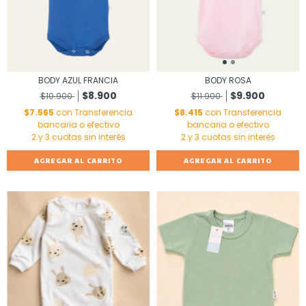
BODY AZUL FRANCIA
BODY ROSA
$8.900
$9.900
$10.900
$11.900
$7.565
con
Transferencia
$8.415
con
Transferencia
bancaria o efectivo
bancaria o efectivo
AGREGAR AL CARRITO
AGREGAR AL CARRITO