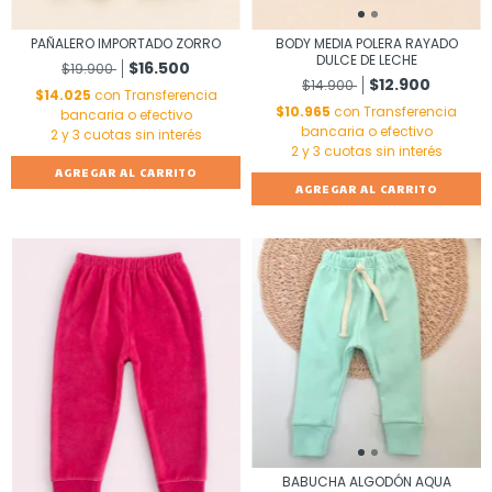
PAÑALERO IMPORTADO ZORRO
BODY MEDIA POLERA RAYADO
DULCE DE LECHE
$16.500
$19.900
$12.900
$14.900
$14.025
con
Transferencia
$10.965
con
Transferencia
bancaria o efectivo
bancaria o efectivo
AGREGAR AL CARRITO
AGREGAR AL CARRITO
BABUCHA ALGODÓN AQUA