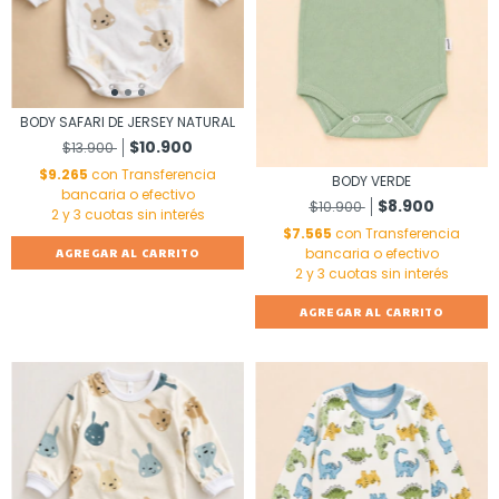
BODY SAFARI DE JERSEY NATURAL
$10.900
$13.900
$9.265
con
Transferencia
BODY VERDE
bancaria o efectivo
$8.900
$10.900
$7.565
con
Transferencia
bancaria o efectivo
AGREGAR AL CARRITO
AGREGAR AL CARRITO