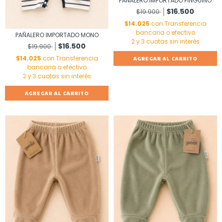
PAÑALERO IMPORTADO PINGUINO
$16.500
$19.900
$14.025
con
Transferencia
bancaria o efectivo
PAÑALERO IMPORTADO MONO
$16.500
$19.900
$14.025
con
Transferencia
AGREGAR AL CARRITO
bancaria o efectivo
AGREGAR AL CARRITO