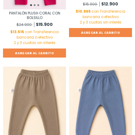
$12.900
$15.900
$10.965
con
Transferencia
PANTALÓN PLUSH CORAL CON
bancaria o efectivo
BOLSILLO
$15.900
$24.900
$13.515
con
Transferencia
AGREGAR AL CARRITO
bancaria o efectivo
AGREGAR AL CARRITO