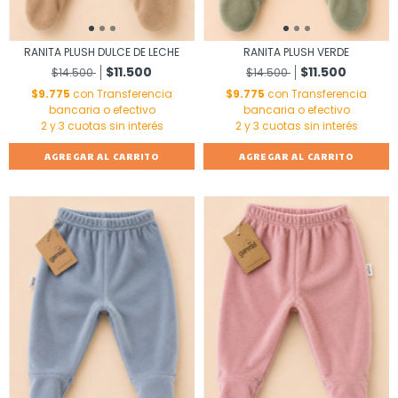
RANITA PLUSH DULCE DE LECHE
RANITA PLUSH VERDE
$11.500
$11.500
$14.500
$14.500
$9.775
con
Transferencia
$9.775
con
Transferencia
bancaria o efectivo
bancaria o efectivo
AGREGAR AL CARRITO
AGREGAR AL CARRITO