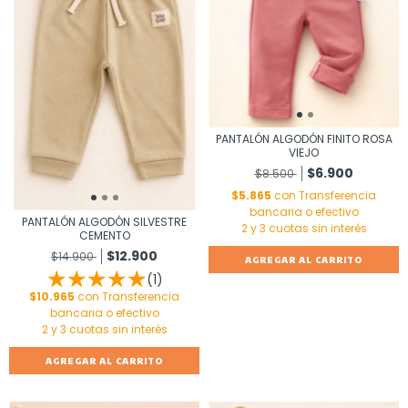
PANTALÓN ALGODÓN FINITO ROSA
VIEJO
$6.900
$8.500
$5.865
con
Transferencia
bancaria o efectivo
PANTALÓN ALGODÓN SILVESTRE
CEMENTO
$12.900
$14.900
AGREGAR AL CARRITO
(1)
$10.965
con
Transferencia
bancaria o efectivo
AGREGAR AL CARRITO