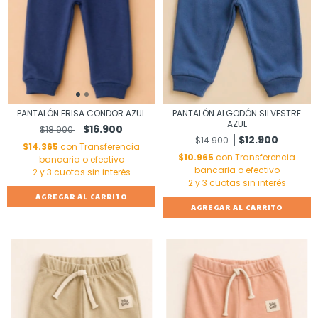
PANTALÓN FRISA CONDOR AZUL
PANTALÓN ALGODÓN SILVESTRE
AZUL
$16.900
$18.900
$12.900
$14.900
$14.365
con
Transferencia
$10.965
con
Transferencia
bancaria o efectivo
bancaria o efectivo
AGREGAR AL CARRITO
AGREGAR AL CARRITO