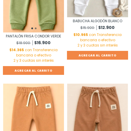
BABUCHA ALGODÓN BLANCO
$12.900
$15.900
$10.965
con
Transferencia
PANTALÓN FRISA CONDOR VERDE
bancaria o efectivo
$16.900
$18.900
$14.365
con
Transferencia
bancaria o efectivo
AGREGAR AL CARRITO
AGREGAR AL CARRITO