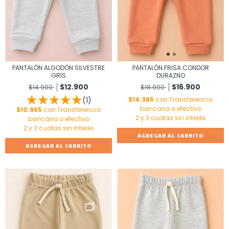
PANTALÓN ALGODÓN SILVESTRE
PANTALÓN FRISA CONDOR
GRIS
DURAZNO
$12.900
$16.900
$14.900
$18.900
(1)
$14.365
con
Transferencia
bancaria o efectivo
$10.965
con
Transferencia
bancaria o efectivo
AGREGAR AL CARRITO
AGREGAR AL CARRITO