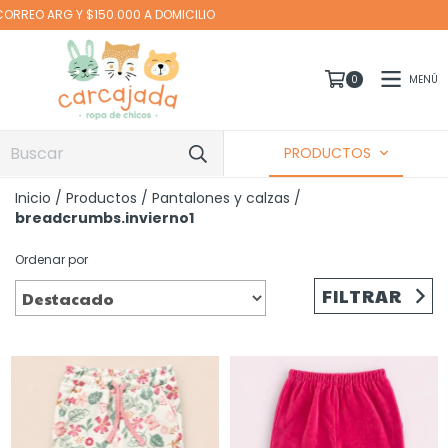
Envío gratis $110.000 A CABA EN MOTO Y SU
MENÚ
0
PRODUCTOS
Inicio
/
Productos
/
Pantalones y calzas
/
breadcrumbs.invierno1
Ordenar por
FILTRAR