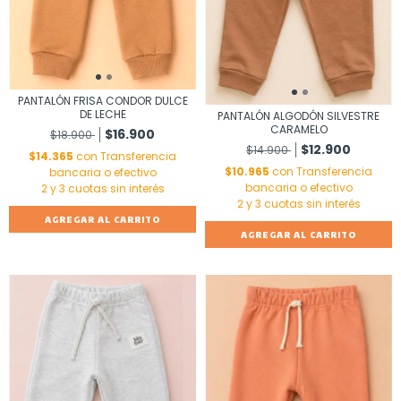
PANTALÓN FRISA CONDOR DULCE
DE LECHE
PANTALÓN ALGODÓN SILVESTRE
CARAMELO
$16.900
$18.900
$12.900
$14.900
$14.365
con
Transferencia
$10.965
con
Transferencia
bancaria o efectivo
bancaria o efectivo
AGREGAR AL CARRITO
AGREGAR AL CARRITO