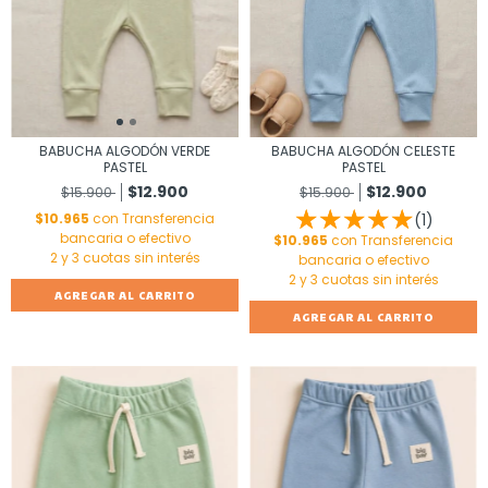
BABUCHA ALGODÓN VERDE
BABUCHA ALGODÓN CELESTE
PASTEL
PASTEL
$12.900
$12.900
$15.900
$15.900
$10.965
con
Transferencia
(1)
bancaria o efectivo
$10.965
con
Transferencia
bancaria o efectivo
AGREGAR AL CARRITO
AGREGAR AL CARRITO