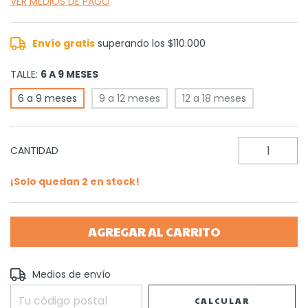
VER MEDIOS DE PAGO
Envío gratis
superando los
$110.000
TALLE:
6 A 9 MESES
6 a 9 meses
9 a 12 meses
12 a 18 meses
CANTIDAD
¡Solo quedan
2
en stock!
Entregas para el CP:
Medios de envío
CAMBIAR CP
CALCULAR