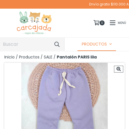
Envío gratis $110.000 A CABA EN MOTO Y SUCURSAL CO
MENÚ
0
PRODUCTOS
Inicio
/
Productos
/
SALE
/
Pantalón PARIS lila