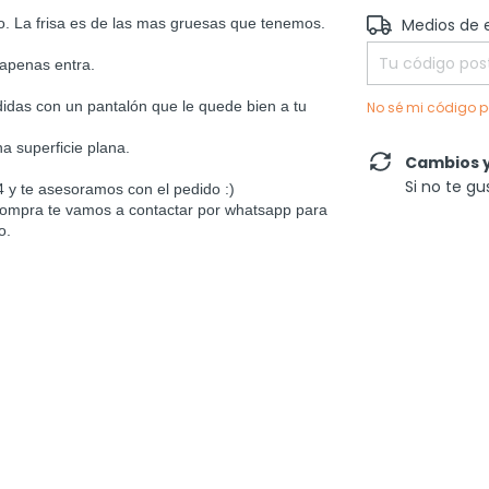
Entregas para el
o. La frisa es de las mas gruesas que tenemos.
Medios de 
 apenas entra.
idas con un pantalón que le quede bien a tu
No sé mi código p
a superficie plana.
Cambios y
Si no te gu
 y te asesoramos con el pedido :)
compra te vamos a contactar por whatsapp para
o.