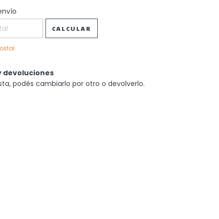
 CP:
envío
CAMBIAR CP
CALCULAR
ostal
 devoluciones
sta, podés cambiarlo por otro o devolverlo.