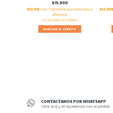
$15.900
$13.515
con
Transferencia bancaria o
$14.36
AZUL
efectivo
00
 bancaria o
AGREGAR AL CARRITO
TO
CONTACTANOS POR WHATSAPP
Click acá y te ayudamos con el pedido