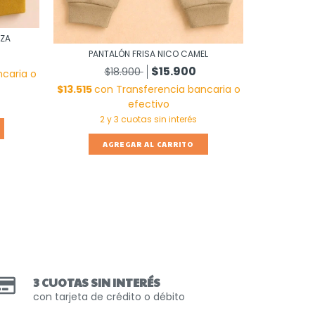
AZA
PANT
PANTALÓN FRISA NICO CAMEL
$
$15.900
$18.900
caria o
$13.515
co
$13.515
con
Transferencia bancaria o
efectivo
A
AGREGAR AL CARRITO
3 CUOTAS SIN INTERÉS
con tarjeta de crédito o débito