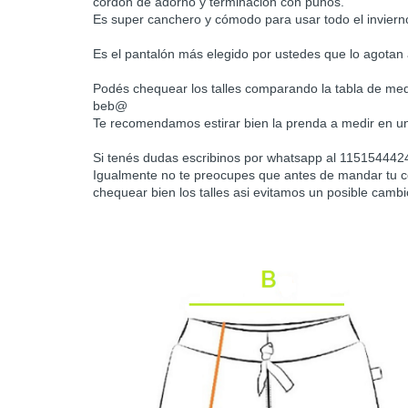
cordón de adorno y terminación con puños.
Es super canchero y cómodo para usar todo el inviern
Es el pantalón más elegido por ustedes que lo agotan
Podés chequear los talles comparando la tabla de med
beb@
Te recomendamos estirar bien la prenda a medir en un
Si tenés dudas escribinos por whatsapp al 1151544424
Igualmente no te preocupes que antes de mandar tu 
chequear bien los talles asi evitamos un posible cambi