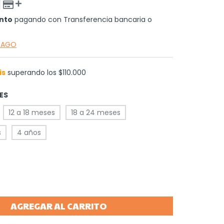
nto
pagando con Transferencia bancaria o
 PAGO
is
superando los
$110.000
SES
12 a 18 meses
18 a 24 meses
s
4 años