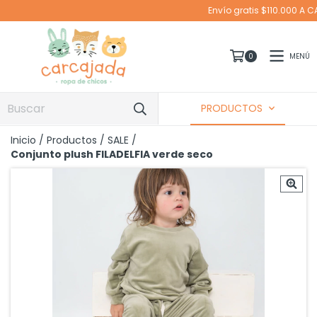
Envío gratis $110.000 A CABA EN MOTO Y SUCURSAL CORRE
MENÚ
0
PRODUCTOS
Inicio
/
Productos
/
SALE
/
Conjunto plush FILADELFIA verde seco