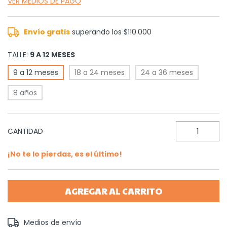
VER MEDIOS DE PAGO
Envío gratis
superando los
$110.000
TALLE:
9 A 12 MESES
9 a 12 meses
18 a 24 meses
24 a 36 meses
8 años
CANTIDAD
¡No te lo pierdas, es el último!
Entregas para el CP:
Medios de envío
CAMBIAR CP