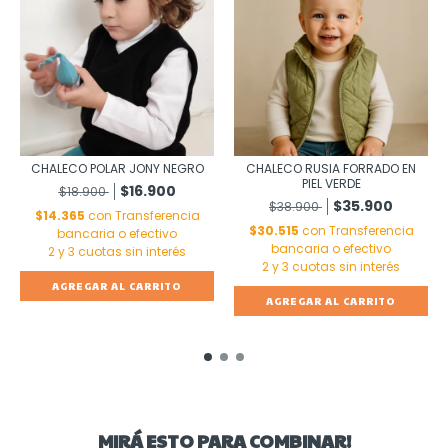
CHALECO POLAR JONY NEGRO
CHALECO RUSIA FORRADO EN
PIEL VERDE
$16.900
$18.900
$35.900
$38.900
$14.365
con
Transferencia
$30.515
con
Transferencia
bancaria o efectivo
bancaria o efectivo
AGREGAR AL CARRITO
AGREGAR AL CARRITO
MIRÁ ESTO PARA COMBINAR!