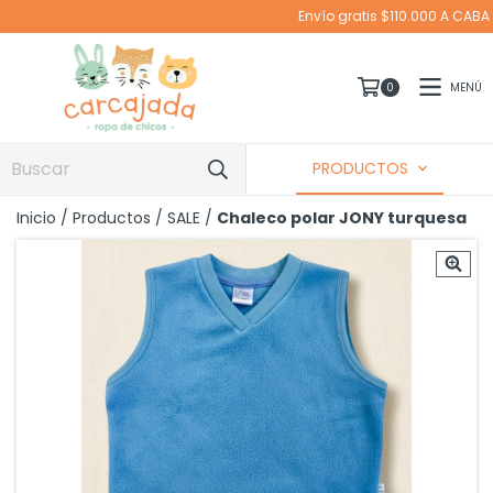
Envío gratis $110.000 A CABA EN MOTO Y SUCURSAL CORREO AR
MENÚ
0
PRODUCTOS
Inicio
/
Productos
/
SALE
/
Chaleco polar JONY turquesa