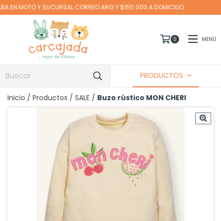
 Y SUCURSAL CORREO ARG Y $150.000 A DOMICILIO
MENÚ
0
PRODUCTOS
Inicio
/
Productos
/
SALE
/
Buzo rústico MON CHERI