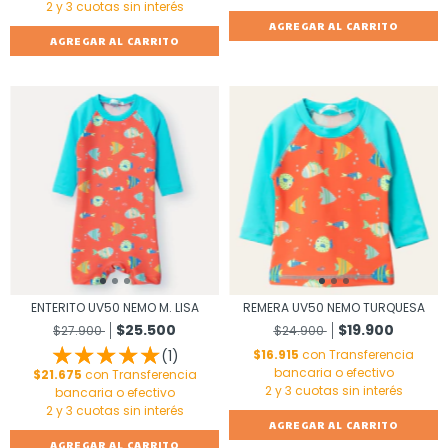
AGREGAR AL CARRITO
AGREGAR AL CARRITO
ENTERITO UV50 NEMO M. LISA
REMERA UV50 NEMO TURQUESA
$25.500
$19.900
$27.900
$24.900
(1)
$16.915
con
Transferencia
bancaria o efectivo
$21.675
con
Transferencia
bancaria o efectivo
AGREGAR AL CARRITO
AGREGAR AL CARRITO