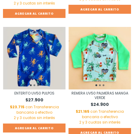
AGREGAR AL CARRITO
AGREGAR AL CARRITO
ENTERITO UV50 PULPOS
REMERA UV50 PALMERAS MANGA
VERDE
$27.900
$24.900
$23.715
con
Transferencia
$21.165
con
Transferencia
bancaria o efectivo
bancaria o efectivo
AGREGAR AL CARRITO
AGREGAR AL CARRITO